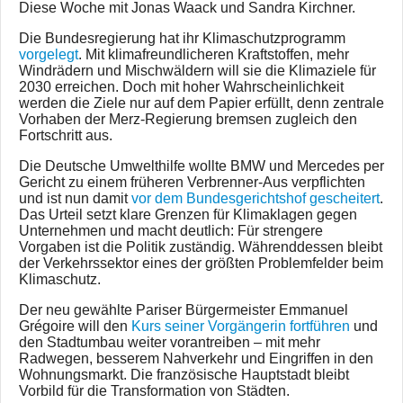
Diese Woche mit Jonas Waack und Sandra Kirchner.
Die Bundesregierung hat ihr Klimaschutzprogramm
vorgelegt
. Mit klimafreundlicheren Kraftstoffen, mehr
Windrädern und Mischwäldern will sie die Klimaziele für
2030 erreichen. Doch mit hoher Wahrscheinlichkeit
werden die Ziele nur auf dem Papier erfüllt, denn zentrale
Vorhaben der Merz-Regierung bremsen zugleich den
Fortschritt aus.
Die Deutsche Umwelthilfe wollte BMW und Mercedes per
Gericht zu einem früheren Verbrenner-Aus verpflichten
und ist nun damit
vor dem Bundesgerichtshof gescheitert
.
Das Urteil setzt klare Grenzen für Klimaklagen gegen
Unternehmen und macht deutlich: Für strengere
Vorgaben ist die Politik zuständig. Währenddessen bleibt
der Verkehrssektor eines der größten Problemfelder beim
Klimaschutz.
Der neu gewählte Pariser Bürgermeister Emmanuel
Grégoire will den
Kurs seiner Vorgängerin fortführen
und
den Stadtumbau weiter vorantreiben – mit mehr
Radwegen, besserem Nahverkehr und Eingriffen in den
Wohnungsmarkt. Die französische Hauptstadt bleibt
Vorbild für die Transformation von Städten.