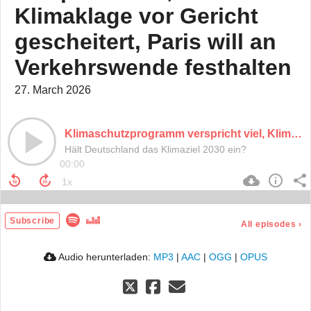
Klimaklage vor Gericht
gescheitert, Paris will an
Verkehrswende festhalten
27. March 2026
Klimaschutzprogramm verspricht viel, Klimaklage vor Gericht gescheitert, Paris will an Verkehrswende festhalten
Hält Deutschland das Klimaziel 2030 ein?
00:00
Subscribe
All episodes
›
Audio herunterladen:
MP3
|
AAC
|
OGG
|
OPUS